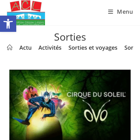
Skip
Menu
to
Ouvrir la barre d’outils
content
Sorties
>
Actu
>
Activités
>
Sorties et voyages
>
Sorti