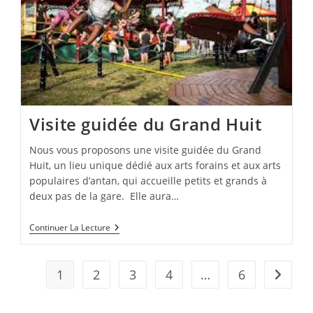
Visite guidée du Grand Huit
Nous vous proposons une visite guidée du Grand
Huit, un lieu unique dédié aux arts forains et aux arts
populaires d’antan, qui accueille petits et grands à
deux pas de la gare. Elle aura…
Visite
Continuer La Lecture
Guidée
Du
Grand
Huit
1
2
3
4
…
6
Aller à 