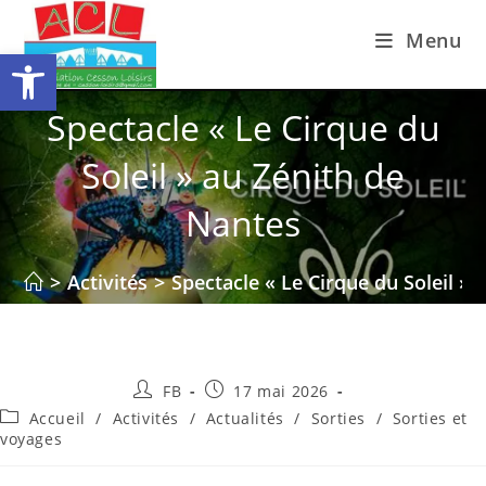
Skip
Menu
to
Ouvrir la barre d’outils
content
Spectacle « Le Cirque du
Soleil » au Zénith de
Nantes
>
Activités
>
Spectacle « Le Cirque du Soleil »
Auteur/autrice
Publication
FB
17 mai 2026
de
publiée :
Post
Accueil
/
Activités
/
Actualités
/
Sorties
/
Sorties et
la
category:
voyages
publication :