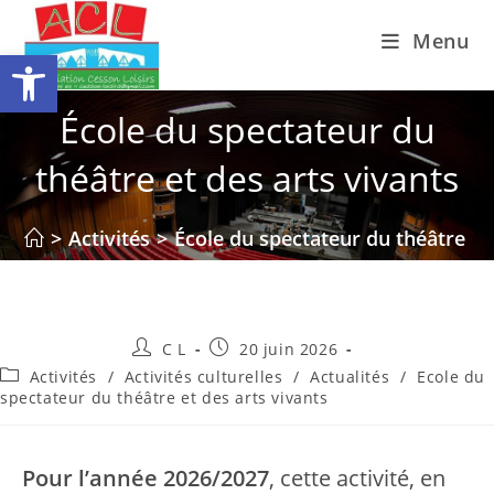
Skip
Menu
to
Ouvrir la barre d’outils
content
École du spectateur du
théâtre et des arts vivants
>
Activités
>
École du spectateur du théâtre et
Auteur/autrice
Publication
C L
20 juin 2026
de
publiée :
Post
Activités
/
Activités culturelles
/
Actualités
/
Ecole du
la
category:
spectateur du théâtre et des arts vivants
publication :
Pour l’année 2026/2027
, cette activité, en