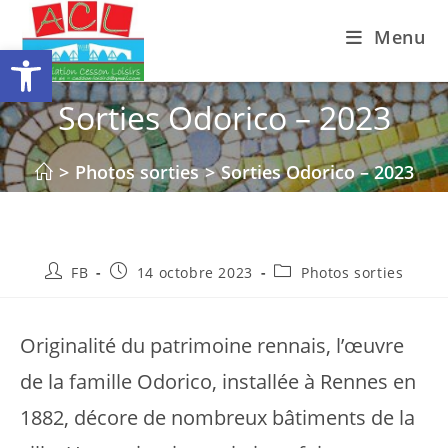
Skip
Menu
to
Ouvrir la barre d’outils
content
Sorties Odorico – 2023
>
Photos sorties
>
Sorties Odorico – 2023
Auteur/autrice
Publication
Post
FB
14 octobre 2023
Photos sorties
de
publiée :
category:
la
publication :
Originalité du patrimoine rennais, l’œuvre
de la famille Odorico, installée à Rennes en
1882, décore de nombreux bâtiments de la