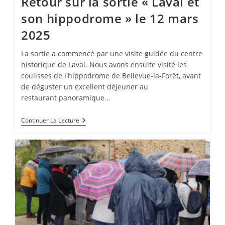
Retour sur la sortie « Laval et
son hippodrome » le 12 mars
2025
La sortie a commencé par une visite guidée du centre
historique de Laval. Nous avons ensuite visité les
coulisses de l'hippodrome de Bellevue-la-Forêt, avant
de déguster un excellent déjeuner au
restaurant panoramique…
Retour
Continuer La Lecture
Sur
La
Sortie
« Laval
Et
Son
Hippodrome »
Le
12
Mars
2025