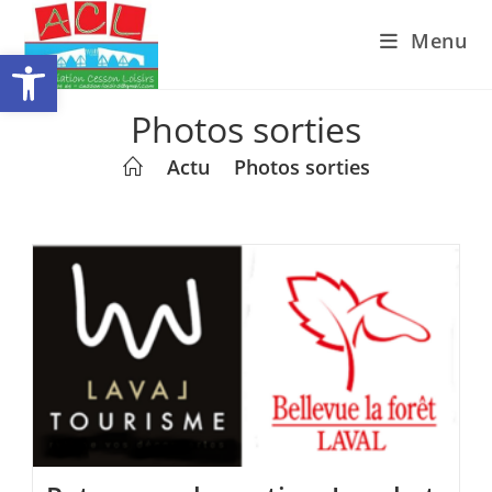
Skip
Menu
to
Ouvrir la barre d’outils
content
Photos sorties
>
Actu
>
Photos sorties