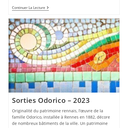
Sortie
Continuer La Lecture
Pouvoir
Des
Algues
Et
Conservatoire
Des
Anciens
Métiers
De
Bretagne
–
Octobre
2023
Sorties Odorico – 2023
Originalité du patrimoine rennais, l’œuvre de la
famille Odorico, installée à Rennes en 1882, décore
de nombreux bâtiments de la ville. Un patrimoine