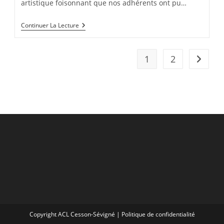
artistique foisonnant que nos adhérents ont pu…
Sorties
Continuer La Lecture
Odorico
–
2023
1
2
Aller à 
Copyright ACL Cesson-Sévigné |
Politique de confidentialité