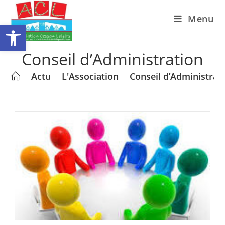
Skip
Menu
to
Ouvrir la barre d’outils
content
Conseil d’Administration
>
Actu
>
L'Association
>
Conseil d’Administrat