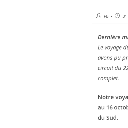
Auteur/autrice
Public
FB
31
de
publié
la
publication :
Dernière mi
Le voyage d
avons pu pr
circuit du 
complet.
Notre voy
au 16 octo
du Sud.