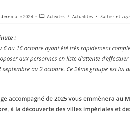
ation
Post
 décembre 2024
Activités
/
Actualités
/
Sorties et voy
e :
category:
nute :
u 6 au 16 octobre ayant été très rapidement comple
oposer aux personnes en liste d’attente d’effectue
22 septembre au 2 octobre. Ce 2ème groupe est lui a
age accompagné de 2025 vous emmènera au M
bre
,
à la découverte des villes impériales et d