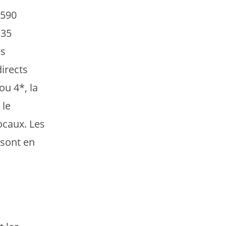
.590
 35
es
directs
ou 4*, la
 le
caux. Les
sont en