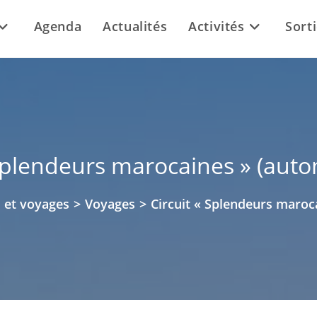
Agenda
Actualités
Activités
Sort
 Splendeurs marocaines » (aut
s et voyages
>
Voyages
>
Circuit « Splendeurs maroc