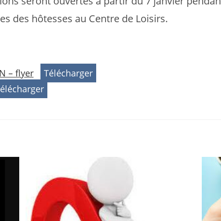
tions seront ouvertes à partir du 7 janvier pendan
s des hôtesses au Centre de Loisirs.
– flyer
Télécharger
élécharger