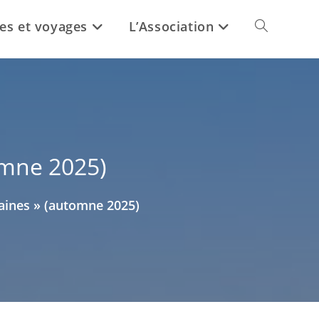
ies et voyages
L’Association
Toggle
website
search
omne 2025)
aines » (automne 2025)