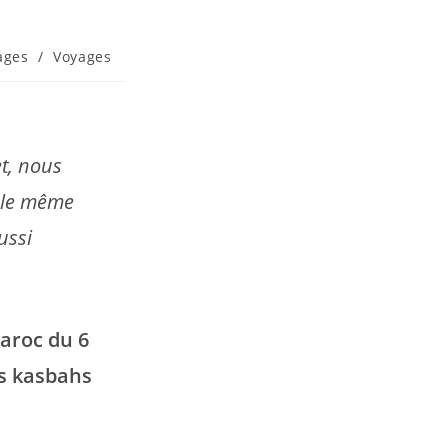
ages
/
Voyages
t, nous
r le même
ussi
aroc du 6
es kasbahs