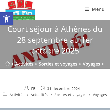
Skip
Menu
to
Ouvrir la barre d’outils
content
Court séjour à Athènes du
28 septembre au 1er
octobre 2025
>
Activités
>
Sorties et voyages
>
Voyages
>
C
Auteur/autrice
Publication
FB
31 décembre 2024
de
publiée :
Post
Activités
/
Actualités
/
Sorties et voyages
/
Voyages
la
category:
publication :